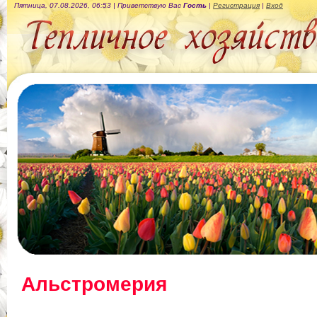
Пятница, 07.08.2026, 06:53 |
Приветствую Вас
Гость
|
Регистрация
|
Вход
.
Альстромерия